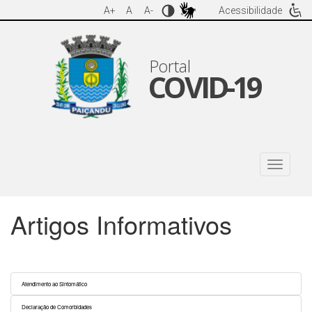
A+
A
A-
Acessibilidade
Portal
COVID-19
Artigos Informativos
Atendimento ao Sintomático
Declaração de Comorbidades