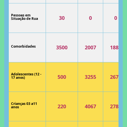
Pessoas em
30
0
0
Situação de Rua
Comorbidades
3500
2007
1881
Adolescentes (12 -
500
3255
2673
17 anos)
Crianças 03 a11
220
4067
2789
anos