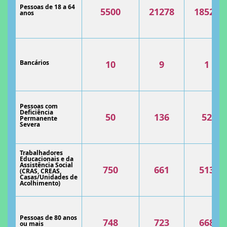
Pessoas de 18 a 64
5500
21278
18525
anos
Bancários
10
9
1
Pessoas com
Deficiência
50
136
52
Permanente
Severa
Trabalhadores
Educacionais e da
Assistência Social
750
661
513
(CRAS, CREAS,
Casas/Unidades de
Acolhimento)
Pessoas de 80 anos
748
723
668
ou mais