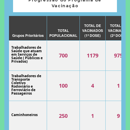
Vacinação
TOTAL DE
TOTAL DE
TOTAL
VACINADOS
VACINADOS
Grupos Prioritários
POPULACIONAL
(1ª DOSE)
(2ª DOSE)
Trabalhadores de
Saúde que atuam
em Serviços de
700
1179
975
Saúde ( Públicos e
Privados)
Trabalhadores de
Transporte
Coletivo
100
4
1
Rodoviário e
Ferroviário de
Passageiros
Caminhoneiros
250
1
9