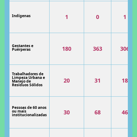
Indígenas
1
0
1
Gestantes e
180
363
306
Puérperas
Trabalhadores de
Limpeza Urbana e
20
31
18
Manejo de
Resíduos Sólidos
Pessoas de 60 anos
ou mais
30
68
46
institucionalizadas